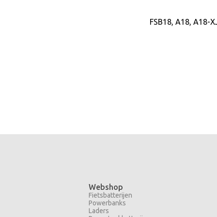
FSB18, A18, A18-X
Webshop
Fietsbatterijen
Powerbanks
Laders