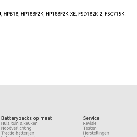
J, HPB18, HP188F2K, HP188F2K-XE, FSD182K-2, FSC715K.
Batterypacks op maat
Service
Huis, tuin & keuken
Revisie
Noodverlichting
Testen
Tractie-batterijen
Herstellingen