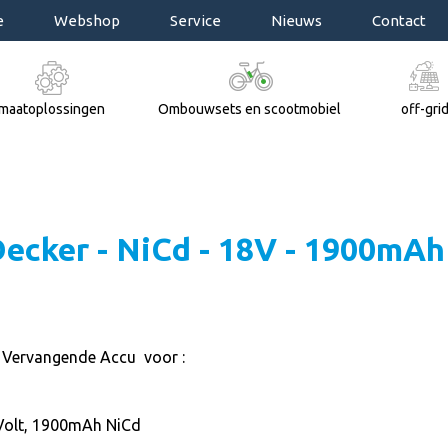
e
Webshop
Service
Nieuws
Contact
maatoplossingen
Ombouwsets en scootmobiel
off-gri
Decker - NiCd - 18V - 1900mAh
 Vervangende Accu voor :
Volt, 1900mAh NiCd