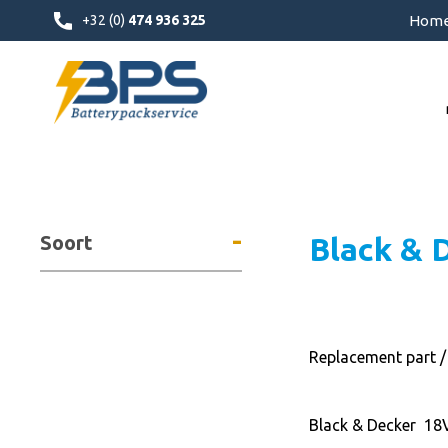
+32 (0)
474 936 325
Hom
-
Soort
Black & 
Replacement part /
Black & Decker 18