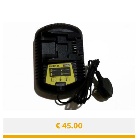
Ombouwset
Powerbanks
RC batterijen
€ 45.00