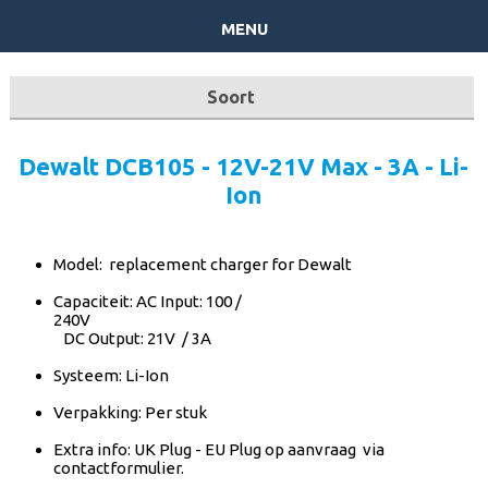
menu
Soort
batterijpacks op Maat
Dewalt DCB105 - 12V-21V Max - 3A - Li-
Ion
Herlaadbare - niet herlaadbare
Laders
Model: replacement charger for Dewalt
Capaciteit: AC Input: 100 /
Lithium
240
DC Output: 21V / 3A
Lood
Systeem: Li-Ion
NiMh
Verpakking: Per stuk
Extra info: UK Plug - EU Plug op aanvraag via
Powertools
contactformulier.