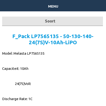
menu
Soort
batterijpacks op Maat
F_Pack LP7565135 - 50-130-140-
24(7S)V-10Ah-LiPO
24V
Model: Melasta LP7565135
36V
Herlaadbare - niet herlaadbare
Capaciteit: 10Ah
Laders
24(7S)Volt
Ombouwset
Discharge Rate: 1C
Powerbanks