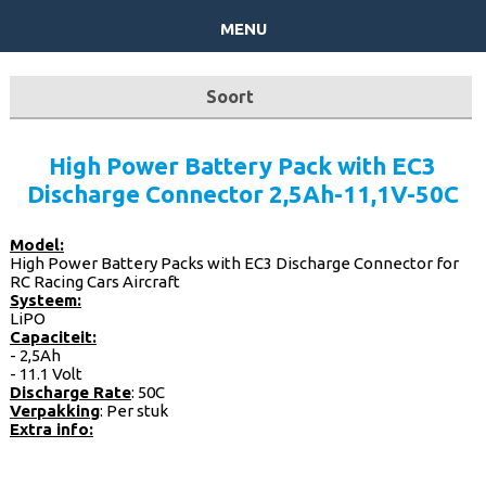
menu
Soort
batterijpacks op Maat
High Power Battery Pack with EC3
Discharge Connector 2,5Ah-11,1V-50C
Herlaadbare - niet herlaadbare
Model:
Laders
High Power Battery Packs with EC3 Discharge Connector for
RC Racing Cars Aircraft
Systeem:
Ombouwset
LiPO
Capaciteit:
Powerbanks
- 2,5Ah
- 11.1 Volt
Discharge Rate
: 50C
RC batterijen
Verpakking
: Per stuk
Extra info: