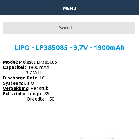
menu
Soort
batterijpacks op Maat
LiPO - LP385085 - 3,7V - 1900mAh
Herlaadbare - niet herlaadbare
Model
: Melasta LP385085
Capaciteit
: 1900 mAh
Laders
3.7 Volt
Discharge Rate
: 1C
Systeem
: LiPO
Ombouwset
Verpakking
: Per stuk
Extra info
: Lengte: 85
Breedte: 50
Powerbanks
RC batterijen