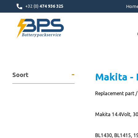
+32 (0)
474 936 325
Hom
-
Soort
Makita - 
Replacement part /
Makita 14.4Volt, 3
BL1430, BL1415, 1