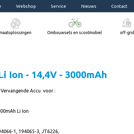
e
Webshop
Service
Nieuws
Contact
maatoplossingen
Ombouwsets en scootmobiel
off-gri
Li Ion - 14,4V - 3000mAh
 Vervangende Accu voor :
000mAh Li Ion
94066-1, 194065-3, JT6226,