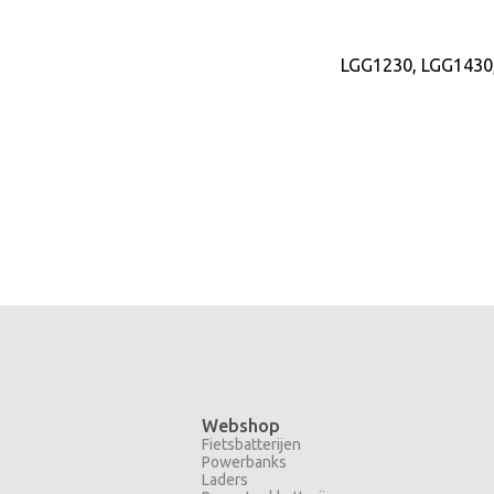
LGG1230, LGG1430
Webshop
Fietsbatterijen
Powerbanks
Laders