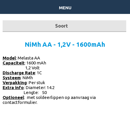
menu
Soort
batterijpacks op Maat
NiMh AA - 1,2V - 1600mAh
Herlaadbare - niet herlaadbare
Model
: Melasta AA
Capaciteit
: 1600 mAh
Laders
1,2 Volt
Discharge Rate
: 1C
Systeem
: NiMh
Ombouwset
Verpakking
: Per stuk
Extra info
: Diameter: 14.2
Lengte: 50
Powerbanks
Optioneel
: met soldeerlippen op aanvraag via
contactformulier.
RC batterijen