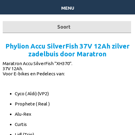
menu
Soort
Phylion Accu SilverFish 37V 12Ah zilver
zadelbuis door Maratron
Maratron Accu SilverFish "XH370".
37V 12Ah.
Voor E-bikes en Pedelecs van:
Cyco ( Aldi) (VP2)
Prophete ( Real )
Alu-Rex
Curtis
Lidl (Trio)