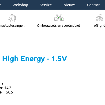
e
Webshop
Service
Nieuws
Contact
maatoplossingen
Ombouwsets en scootmobiel
off-gri
 High Energy - 1.5V
tuk
r: 14.2
50.5