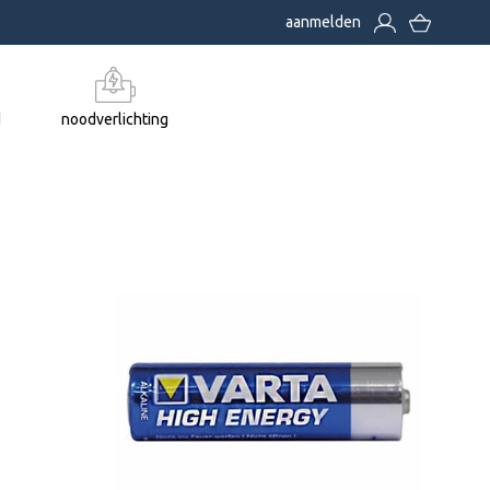
aanmelden
d
noodverlichting