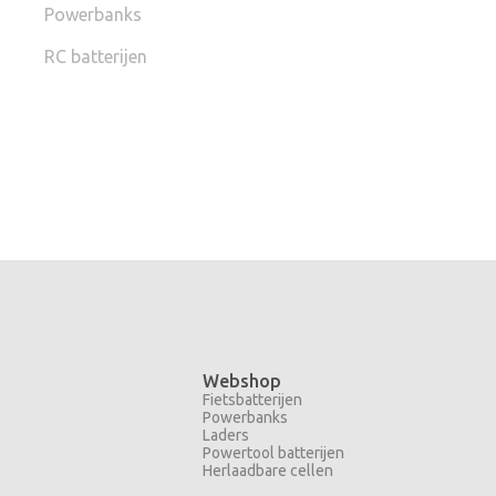
Powerbanks
RC batterijen
Webshop
Fietsbatterijen
Powerbanks
Laders
Powertool batterijen
Herlaadbare cellen