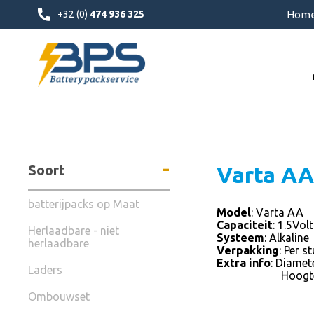
+32 (0)
474 936 325
Hom
-
Soort
Varta AA
batterijpacks op Maat
Model
: Varta AA
Capaciteit
: 1.5Volt
Herlaadbare - niet
Systeem
: Alkaline
herlaadbare
Verpakking
: Per s
Extra info
: Diamete
Laders
Hoogte: 
Ombouwset